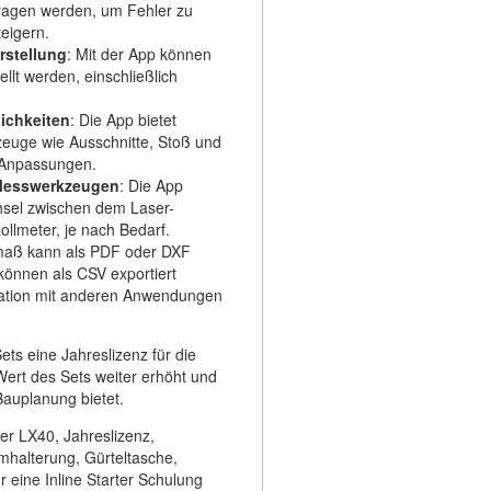
tragen werden, um Fehler zu
teigern.
rstellung
: Mit der App können
ellt werden, einschließlich
ichkeiten
: Die App bietet
euge wie Ausschnitte, Stoß und
e Anpassungen.
 Messwerkzeugen
: Die App
hsel zwischen dem Laser-
lmeter, je nach Bedarf.
maß kann als PDF oder DXF
können als CSV exportiert
ration mit anderen Anwendungen
ets eine Jahreslizenz für die
ert des Sets weiter erhöht und
 Bauplanung bietet.
ser LX40, Jahreslizenz,
mhalterung, Gürteltasche,
 eine Inline Starter Schulung