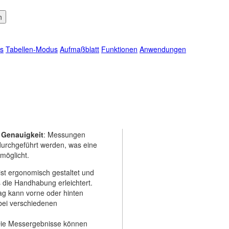
rnungsmesser S
gsmesser und Online Starter
s
Tabellen-Modus
Aufmaßblatt
Funktionen
Anwendungen
esser bietet eine Vielzahl von
le und präzise Erstellung
rundrisse, Fenster- und
nige der Hauptmerkmale und
 Genauigkeit
: Messungen
durchgeführt werden, was eine
möglicht.
ist ergonomisch gestaltet und
 die Handhabung erleichtert.
ag kann vorne oder hinten
 bei verschiedenen
Die Messergebnisse können