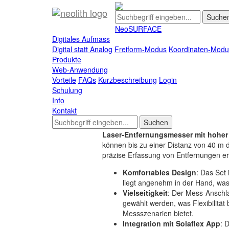
Informationen
/
Anfragen
Aufmaß-Set Laserentfe
NeoSURFACE
Digitales Aufmass
Das Aufmaß-Set mit Laser-Entfernun
Digital statt Analog
Freiform-Modus
Koordinaten-Modu
Schulung
Produkte
Web-Anwendung
Das Aufmaß-Set mit Laser-Entfernungsm
Vorteile
FAQs
Kurzbeschreibung
Login
Funktionen und Zubehör für eine schnel
Schulung
digitaler Zeichnungen, einschließlich G
Info
Türmessungen und mehr. Hier sind ei
Kontakt
Vorteile:
Laser-Entfernungsmesser mit hoher
können bis zu einer Distanz von 40 m 
präzise Erfassung von Entfernungen er
Komfortables Design
: Das Set 
liegt angenehm in der Hand, was
Vielseitigkeit
: Der Mess-Anschl
gewählt werden, was Flexibilität
Messszenarien bietet.
Integration mit Solaflex App
: 