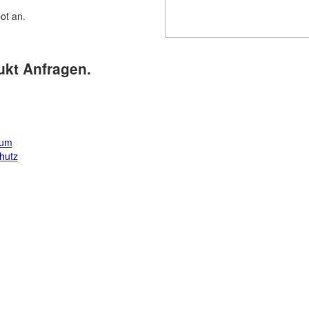
bot an.
ukt Anfragen.
sum
hutz