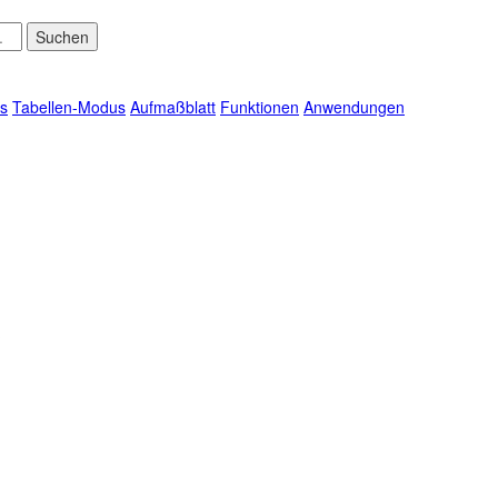
s
Tabellen-Modus
Aufmaßblatt
Funktionen
Anwendungen
?